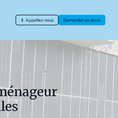
📱 Appellez-nous
Demander un devis
éménageur
les