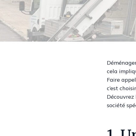
Déménager 
cela impliq
Faire appe
c’est choisir
Découvrez l
société spé
1. U