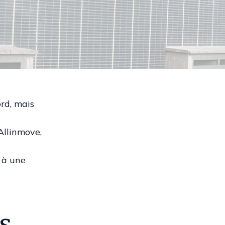
rd, mais
Allinmove,
e à une
s