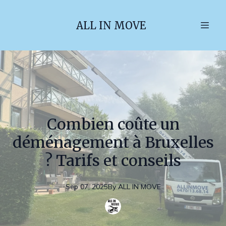
ALL IN MOVE
Combien coûte un
déménagement à Bruxelles
? Tarifs et conseils
Sep 07, 2025
By
ALL
IN MOVE